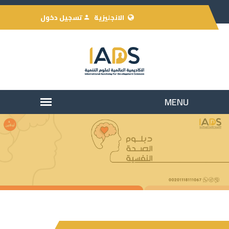
الانجليزية
تسجيل دخول